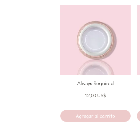
Vista rápida
Always Required
Precio
12,00 US$
Agregar al carrito