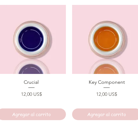
Vista rápida
Vista rápida
Crucial
Key Component
Precio
Precio
12,00 US$
12,00 US$
Agregar al carrito
Agregar al carrito