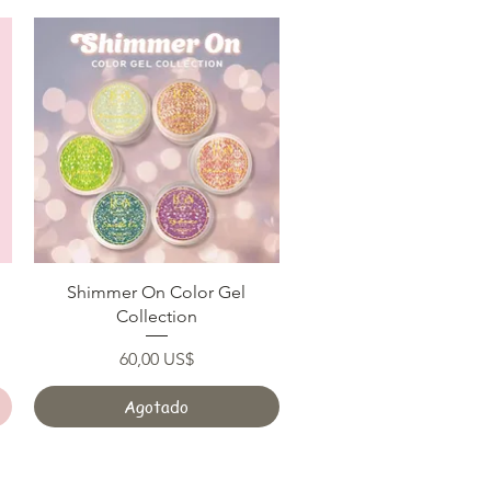
Vista rápida
Shimmer On Color Gel
Collection
Precio
60,00 US$
Agotado