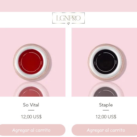
Vista rápida
Vista rápida
So Vital
Staple
Precio
Precio
12,00 US$
12,00 US$
Agregar al carrito
Agregar al carrito